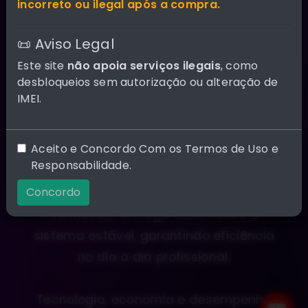
incorreto ou ilegal após a compra.
Oferecemos soluções digitais com
📜 Aviso Legal
preços competitivos, alta
performance e processamento rápido.
Este site
não apoia serviços ilegais
, como
desbloqueios sem autorização ou alteração de
Nossa plataforma foi desenvolvida
IMEI.
para técnicos que buscam agilidade,
segurança e maior rentabilidade em
Aceito e Concordo Com os Termos de Uso e
seus serviços.
Responsabilidade.
Concordo
Trabalhamos com ferramentas
confiáveis, entrega automática e
sistema estável, garantindo eficiência
no dia a dia profissional.
Tecnologia, economia e desempenho